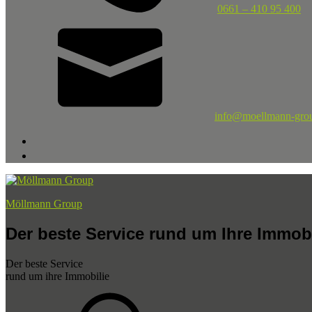
0661 – 410 95 400
info@moellmann-gro
Möllmann Group
Der beste Service rund um Ihre Immobi
Der beste Service
rund um ihre Immobilie