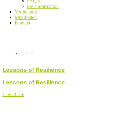
FAQ’s
Preisinformation
Vermietung
Mitarbeiten
Kontakt
Planting
Home
-
Planting
Lessons of Resilience
Lessons of Resilience
Lawn Care