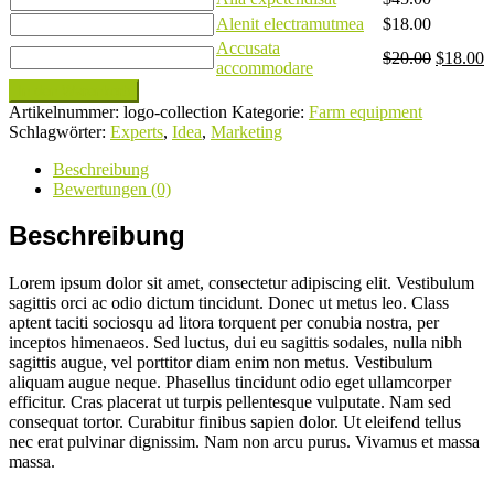
Quantity
Alenit electramutmea
$
18.00
Accusata
Quantity
$
20.00
$
18.00
accommodare
In den Warenkorb
Artikelnummer:
logo-collection
Kategorie:
Farm equipment
Schlagwörter:
Experts
,
Idea
,
Marketing
Beschreibung
Bewertungen (0)
Beschreibung
Lorem ipsum dolor sit amet, consectetur adipiscing elit. Vestibulum
sagittis orci ac odio dictum tincidunt. Donec ut metus leo. Class
aptent taciti sociosqu ad litora torquent per conubia nostra, per
inceptos himenaeos. Sed luctus, dui eu sagittis sodales, nulla nibh
sagittis augue, vel porttitor diam enim non metus. Vestibulum
aliquam augue neque. Phasellus tincidunt odio eget ullamcorper
efficitur. Cras placerat ut turpis pellentesque vulputate. Nam sed
consequat tortor. Curabitur finibus sapien dolor. Ut eleifend tellus
nec erat pulvinar dignissim. Nam non arcu purus. Vivamus et massa
massa.