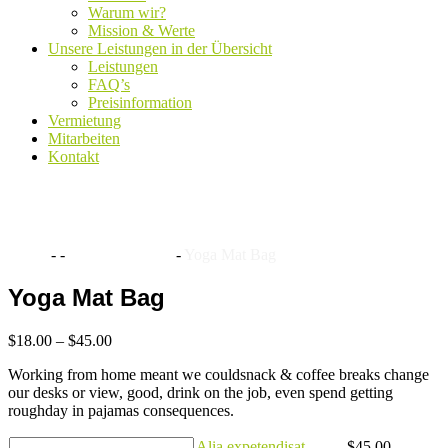
Warum wir?
Mission & Werte
Unsere Leistungen in der Übersicht
Leistungen
FAQ’s
Preisinformation
Vermietung
Mitarbeiten
Kontakt
Farm equipment
Home
-
-
Farm equipment
-
Yoga Mat Bag
Yoga Mat Bag
$
18.00
–
$
45.00
Working from home meant we couldsnack & coffee breaks change
our desks or view, good, drink on the job, even spend getting
roughday in pajamas consequences.
Quantity
Alia expetendisat
$
45.00