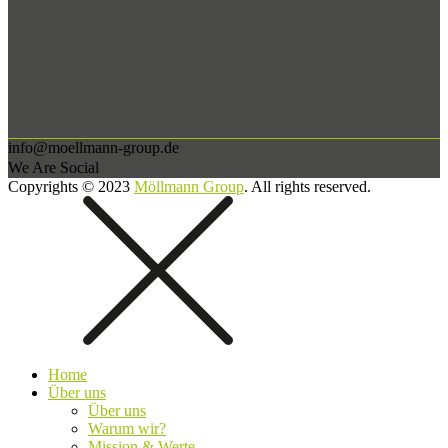
info@moellmann-group.de
We Are Social
Copyrights © 2023
Möllmann Group
. All rights reserved.
Home
Über uns
Über uns
Warum wir?
Mission & Werte