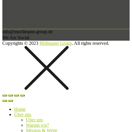
info@moellmann-group.de
We Are Social
Copyrights © 2023
Möllmann Group
. All rights reserved.
Home
Über uns
Über uns
Warum wir?
Mission & Werte